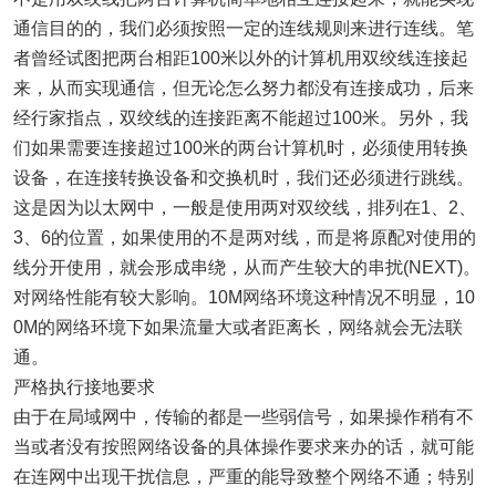
通信目的的，我们必须按照一定的连线规则来进行连线。笔
者曾经试图把两台相距100米以外的计算机用双绞线连接起
来，从而实现通信，但无论怎么努力都没有连接成功，后来
经行家指点，双绞线的连接距离不能超过100米。另外，我
们如果需要连接超过100米的两台计算机时，必须使用转换
设备，在连接转换设备和交换机时，我们还必须进行跳线。
这是因为以太网中，一般是使用两对双绞线，排列在1、2、
3、6的位置，如果使用的不是两对线，而是将原配对使用的
线分开使用，就会形成串绕，从而产生较大的串扰(NEXT)。
对
网络
性能有较大影响。10M
网络
环境这种情况不明显，10
0M的
网络
环境下如果流量大或者距离长，
网络
就会无法联
通。
严格执行接地要求
由于在局域网中，传输的都是一些弱信号，如果操作稍有不
当或者没有按照
网络
设备的具体操作要求来办的话，就可能
在连网中出现干扰信息，严重的能导致整个
网络
不通；特别