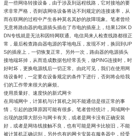
是一些
网络
转接设备，由于涉及到远程线路，它对接地的要
求非常严格，否则该
网络
设备将达不到规定的连接速率，从
而在联网的过程中产生各种莫名其妙的故障现象。笔者曾经
无意将路由器的电源插头插在了市电的插座上，结果128K D
DN专线就是无法和因特网联通。电信局来人检查线路都很正
常，最后检查路由器电源的零地电压，发现不对，换回到UP
S的插座上，一切恢复正常。另外一次，路由器的电源插头
接地端坏掉，从而造成数据包经常丢失，做PING连接时，时
好时坏，更换电源线后一切正常。由此可见，我们在使用
网
络
设备时，一定要在设备规定的条件下进行，否则将会给我
们的工作带来很大的麻烦。
使用质量好、速度快的新式网卡
在局域网中，计算机与计算机之间不能通信是很正常的事
情，引起的故障原因可能有很多。笔者曾经统计，局域网中
出现的故障大部分与网卡有关，或者是网卡没有正确安装
好，或者是
网络
线接触不良，也有可能是网卡比较旧，不能
被计算机正确识别，另外也有的网卡安装在服务器中，经受