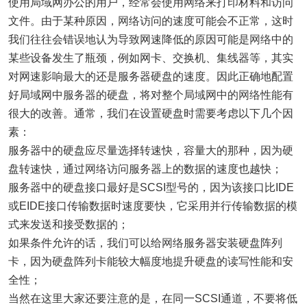
使用局域网办公的用户，经常会使用
网络
来打印材料和访问
文件。由于某种原因，
网络
访问的速度可能会不正常，这时
我们往往会错误地认为导致网速降低的原因可能是
网络
中的
某些设备发生了瓶颈，例如网卡、交换机、集线器等，其实
对网速影响最大的还是服务器硬盘的速度。因此正确地配置
好局域网中服务器的硬盘，将对整个局域网中的
网络
性能有
很大的改善。通常，我们在设置硬盘时需要考虑以下几个因
素：
服务器中的硬盘应尽量选择转速快，容量大的那种，因为硬
盘转速快，通过
网络
访问服务器上的数据的速度也越快；
服务器中的硬盘接口最好是SCSI型号的，因为该接口比IDE
或EIDE接口传输数据时速度要快，它采用并行传输数据的模
式来发送和接受数据的；
如果条件允许的话，我们可以给
网络
服务器安装硬盘阵列
卡，因为硬盘阵列卡能较大幅度地提升硬盘的读写性能和安
全性；
当然在这里大家还要注意的是，在同一SCSI通道，不要将低