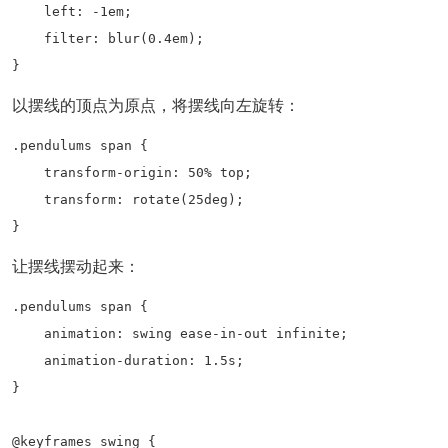
    left: -1em;

    filter: blur(0.4em);

}
以摆线的顶点为原点，将摆线向左旋转：
.pendulums span {

    transform-origin: 50% top;

    transform: rotate(25deg);

}
让摆线摆动起来：
.pendulums span {

    animation: swing ease-in-out infinite;

    animation-duration: 1.5s;

}

@keyframes swing {
