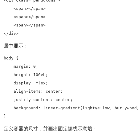
<div class="pendulums">

    <span></span>

    <span></span>

    <span></span>

</div>
居中显示：
body {

    margin: 0;

    height: 100vh;

    display: flex;

    align-items: center;

    justify-content: center;

    background: linear-gradient(lightyellow, burlywood)
}
定义容器的尺寸，并画出固定摆线示意墙：