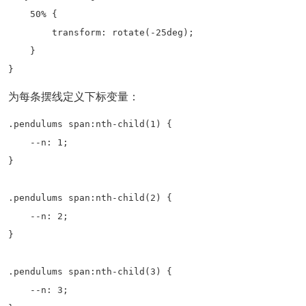
    50% {

        transform: rotate(-25deg);

    }

}
为每条摆线定义下标变量：
.pendulums span:nth-child(1) {

    --n: 1;

}

.pendulums span:nth-child(2) {

    --n: 2;

}

.pendulums span:nth-child(3) {

    --n: 3;
