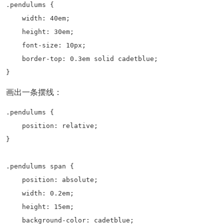
.pendulums {

    width: 40em;

    height: 30em;

    font-size: 10px;

    border-top: 0.3em solid cadetblue;

}
画出一条摆线：
.pendulums {

    position: relative;

}

.pendulums span {

    position: absolute;

    width: 0.2em;

    height: 15em;

    background-color: cadetblue;
