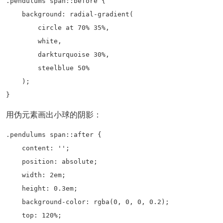
.pendulums span::before {

    background: radial-gradient(

        circle at 70% 35%,

        white,

        darkturquoise 30%,

        steelblue 50%

    );

}
用伪元素画出小球的阴影：
.pendulums span::after {

    content: '';

    position: absolute;

    width: 2em;

    height: 0.3em;

    background-color: rgba(0, 0, 0, 0.2);

    top: 120%;
