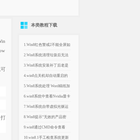
本类教程下载
。
in
1.Win8红色警戒2不能全屏如
ow
何办？红色警戒2全屏...
2.Win8系统清理垃圾后无法
正常打开应用商店的处理...
3.Win8系统安装补丁后老是
就可
出现蓝屏的处理办法
4.win8点关机却自动重启的
问题原因及处理办法
5.Win8系统处理 Word稿纸加
载项无法删除的办...
6.win8系统中查看Nvidia显卡
的办法图文详细...
7.Win8系统自带虚拟光驱运
用办法图文详细教程
8.Win8提示“无效的产品密
击打
钥”且出错代码0x80...
9.win8通过CMD命令查看
Wifi记录的办法
10.win8.1手工检查系统更新