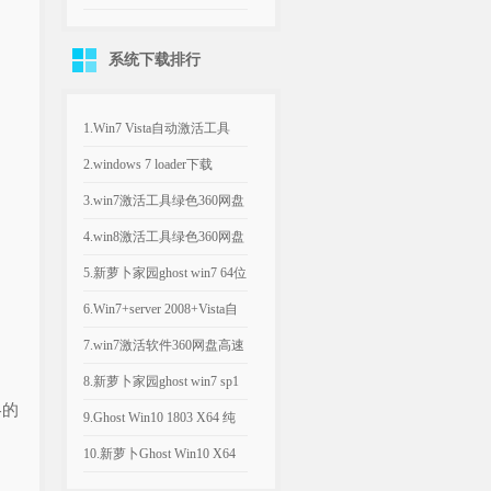
的设置办法
系统下载排行
1.Win7 Vista自动激活工具
(win7激活工...
2.windows 7 loader下载
_windo...
3.win7激活工具绿色360网盘
高速下载_Win7...
4.win8激活工具绿色360网盘
高速下载_迷你版K...
5.新萝卜家园ghost win7 64位
一键装机旗...
6.Win7+server 2008+Vista自
动...
7.win7激活软件360网盘高速
下载_KMS Ac...
8.新萝卜家园ghost win7 sp1
略的
x86旗...
9.Ghost Win10 1803 X64 纯
净专...
10.新萝卜Ghost Win10 X64
纯净专业版...