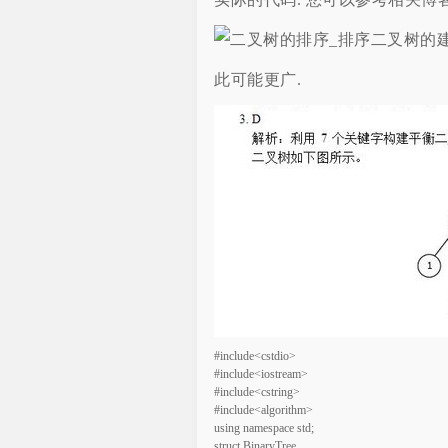
此可能更广.
#include<cstdio>

#include<iostream>

#include<cstring>

#include<algorithm>

using namespace std;

struct BinaryTree
