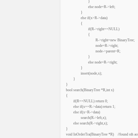
			}

			else node=R->left;

		}

		else if(x>R->data)

		{

			if(R->right==NULL)

			{

				R->right=new BinaryTree;

				node=R->right;

				node->parent=R;

			}

			else node=R->right;

		}

		insert(node,x);

	}

}

bool search(BinaryTree *R,int x)

{

	if(R==NULL)	return 0;

	else if(x==R->data)	return 1;

	else if(x<R->data)

		search(R->left,x);

	else search(R->right,x);

}

void InOrderTra(BinaryTree *R)	//found sth accidently -- if you traverse a binarytree in order, all the numbers will be printed out in increasing order
