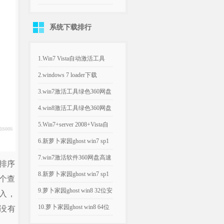
版）...
件 海信电视删除自带软件
系统下载排行
图...
1.Win7 Vista自动激活工具
(win7激活工...
2.windows 7 loader下载
_windo...
3.win7激活工具绿色360网盘
高速下载_Win7...
4.win8激活工具绿色360网盘
高速下载_迷你版K...
5.Win7+server 2008+Vista自
动...
6.新萝卜家园ghost win7 sp1
x86旗...
7.win7激活软件360网盘高速
排序
下载_KMS Ac...
8.新萝卜家园ghost win7 sp1
个查
64位正...
9.萝卜家园ghost win8 32位安
入，
全极速版2...
10.萝卜家园ghost win8 64位
没有
装机安全版2...