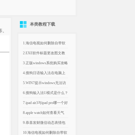
本类教程下载
等。
1.海信电视如何删除自带软
件 海信电视删除自带软件
2.EXE软件标题更改图文教
图...
程
3.正版windows系统购买攻略
(win10)
4.搜狗日语输入法在电脑上
如何输入
5.WIN7提示windows无法访
问“请检查名称的...
6.搜狗输入法U模式是什么？
U模式如何用？_搜狗输入...
7.ipad air3与ipad pro哪一个好
i...
8.apple watch如何查看天气
apple ...
9.恭喜发财微信动态表情包
大全（包括财神版与可爱
10.海信电视如何删除自带软