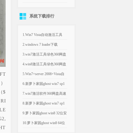
版）...
件 海信电视删除自带软件
系统下载排行
图...
1.Win7 Vista自动激活工具
(win7激活工...
2.windows 7 loader下载
_windo...
3.win7激活工具绿色360网盘
高速下载_Win7...
4.win8激活工具绿色360网盘
FT
高速下载_迷你版K...
5.Win7+server 2008+Vista自
））
动...
6.新萝卜家园ghost win7 sp1
（$
x86旗...
7.win7激活软件360网盘高速
RI
下载_KMS Ac...
8.新萝卜家园ghost win7 sp1
LE
64位正...
9.萝卜家园ghost win8 32位安
2,
全极速版2...
10.萝卜家园ghost win8 64位
HT
装机安全版2...