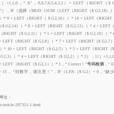
,1,0，“ X”，9,8,7,6,5,4,3,2）= LEFT（RIGHT（$ G
，IF（选择（MOD（SUM（LEFT（RIGHT（$ G2,18））
）* 9 + LEFT（RIGHT（ $ G2,16））* 10 + LEFT（RIGHT
$ G2,14））* 8 + LEFT（RIGHT（$ G2,13））* 4 + LEFT（
T（RIGHT（$ G2,11））* 1 + LEFT（RIGHT（$ G2,10））* 6
+ LEFT（RIGHT（$ G2,8））* 7 + LEFT（RIGHT（$ G2,7
））* 10 + LEFT（RIGHT（$ G2,5））* 5 + LEFT（RIGHT（$
 G2,3））* 4 + LEFT（RIGHT（$ G2,2））* 2），11）+1,1,
2）= LEFT（RIGHT（$ G2,1））* 1，“ Correct！”
号码检测
，“ E
）= 15， “旧数字，请注意！”，IF（LEN（$ G2）= 0，“缺
网址：
ue/article-287321-1.html