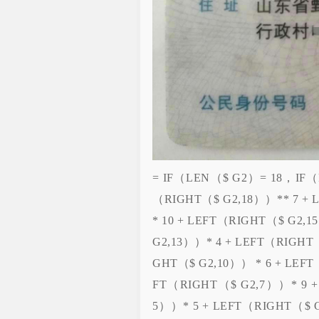
= IF（LEN（$ G2）= 18，IF
（RIGHT（$ G2,18））** 7 + 
* 10 + LEFT（RIGHT（$ G2,
G2,13））* 4 + LEFT（RIGHT（
GHT（$ G2,10）） * 6 + LEFT
FT（RIGHT（$ G2,7））* 9 +
5））* 5 + LEFT（RIGHT（$ G