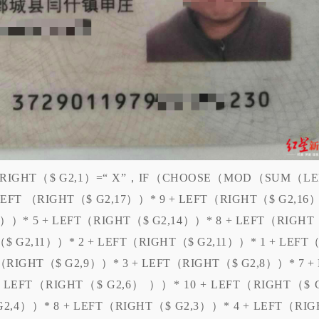
（RIGHT（$ G2,1）=“ X”，IF（CHOOSE（MOD（SUM（LE
LEFT （RIGHT（$ G2,17））* 9 + LEFT（RIGHT（$ G2,16
15））* 5 + LEFT（RIGHT（$ G2,14））* 8 + LEFT（RIGHT
$ G2,11））* 2 + LEFT（RIGHT（$ G2,11））* 1 + LEFT（
（RIGHT（$ G2,9））* 3 + LEFT（RIGHT（$ G2,8））* 7 + 
 LEFT（RIGHT（$ G2,6） ））* 10 + LEFT（RIGHT（$ G
2,4））* 8 + LEFT（RIGHT（$ G2,3））* 4 + LEFT（RIG