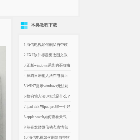
本类教程下载
1.海信电视如何删除自带软
件 海信电视删除自带软件
2.EXE软件标题更改图文教
图...
程
3.正版windows系统购买攻略
(win10)
4.搜狗日语输入法在电脑上
如何输入
5.WIN7提示windows无法访
问“请检查名称的...
6.搜狗输入法U模式是什么？
U模式如何用？_搜狗输入...
7.ipad air3与ipad pro哪一个好
i...
8.apple watch如何查看天气
apple ...
9.恭喜发财微信动态表情包
大全（包括财神版与可爱
10.海信电视如何删除自带软